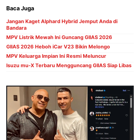
Baca Juga
Jangan Kaget Alphard Hybrid Jemput Anda di
Bandara
MPV Listrik Mewah Ini Guncang GIIAS 2026
GIIAS 2026 Heboh iCar V23 Bikin Melongo
MPV Keluarga Impian Ini Resmi Meluncur
Isuzu mu-X Terbaru Mengguncang GIIAS Siap Libas