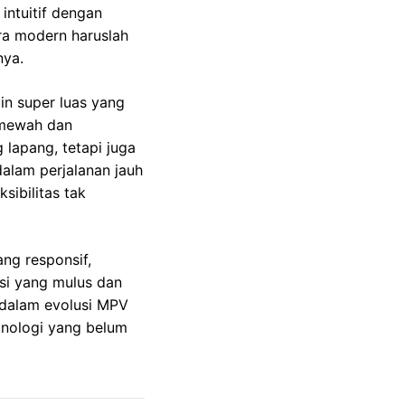
ntuitif dengan
ra modern haruslah
nya.
n super luas yang
 mewah dan
 lapang, tetapi juga
lam perjalanan jauh
sibilitas tak
ang responsif,
si yang mulus dan
 dalam evolusi MPV
knologi yang belum