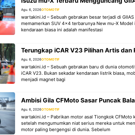
Isuzu mu-X Terbaru Mengguncang GIIA
Agu. 6, 2026
OTOMOTIF
wartakini.id – Sebuah gebrakan besar terjadi di GIIA
memamerkan SUV 4×4 terbarunya New mu-X Model i
kendaraan biasa ini adalah manifestasi
Terungkap iCAR V23 Pilihan Artis dan 
Agu. 6, 2026
OTOMOTIF
wartakini.id – Sebuah gebrakan baru di dunia otomotif
iCAR V23. Bukan sekadar kendaraan listrik biasa, mob
menjadi magnet bagi
Ambisi Gila CFMoto Sasar Puncak Bal
Agu. 6, 2026
OTOMOTIF
wartakini.id – Pabrikan motor asal Tiongkok CFMoto k
setelah mengumumkan niat serius mereka untuk me
motor paling bergengsi di dunia. Sebelum