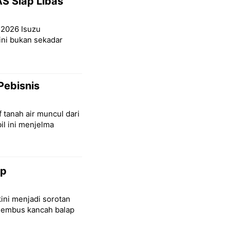
S Siap Libas
S 2026 Isuzu
ni bukan sekadar
Pebisnis
 tanah air muncul dari
il ini menjelma
ap
ini menjadi sorotan
nembus kancah balap