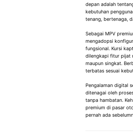
depan adalah tentan
kebutuhan penggunan
tenang, bertenaga, d
Sebagai MPV premiu
mengadopsi konfigur
fungsional. Kursi ka
dilengkapi fitur pijat
maupun singkat. Berb
terbatas sesuai keb
Pengalaman digital s
ditenagai oleh pros
tanpa hambatan. Keh
premium di pasar ot
pernah ada sebelumn