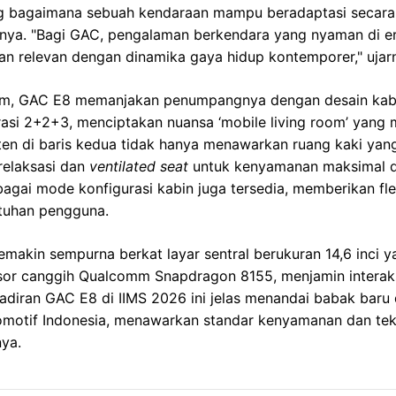
g bagaimana sebuah kendaraan mampu beradaptasi secara i
ya. "Bagi GAC, pengalaman berkendara yang nyaman di e
an relevan dengan dinamika gaya hidup kontemporer," ujar
m, GAC E8 memanjakan penumpangnya dengan desain kabi
asi 2+2+3, menciptakan nuansa ‘mobile living room’ yang
pten di baris kedua tidak hanya menawarkan ruang kaki yang
 relaksasi dan
ventilated seat
untuk kenyamanan maksimal da
agai mode konfigurasi kabin juga tersedia, memberikan flek
utuhan pengguna.
emakin sempurna berkat layar sentral berukuran 14,6 inci y
esor canggih Qualcomm Snapdragon 8155, menjamin interak
adiran GAC E8 di IIMS 2026 ini jelas menandai babak baru
omotif Indonesia, menawarkan standar kenyamanan dan te
ya.