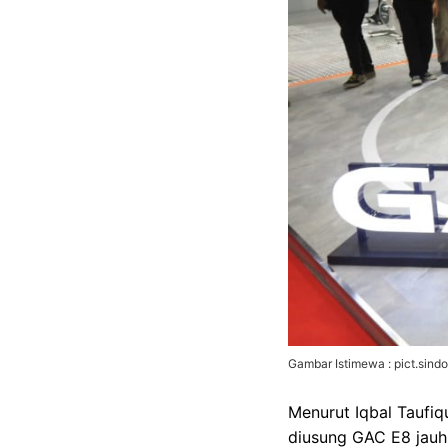
Gambar Istimewa : pict.sind
Menurut Iqbal Taufiq
diusung GAC E8 jauh