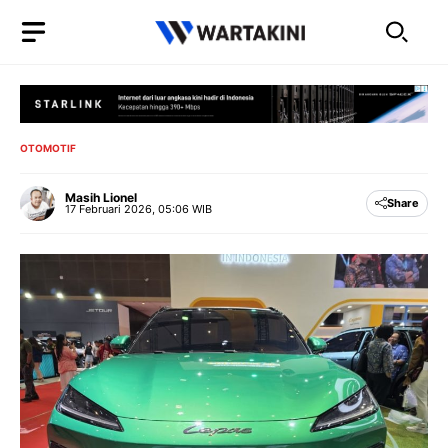
Langsung
ke
isi
OTOMOTIF
Masih Lionel
Share
17 Februari 2026, 05:06 WIB