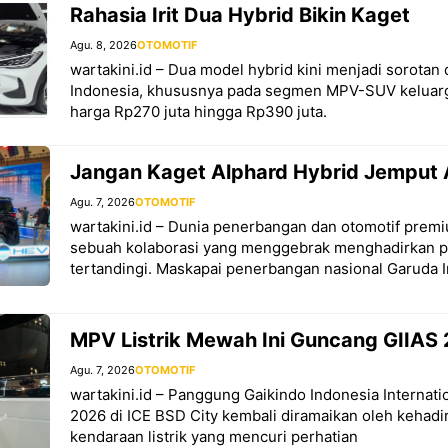
Rahasia Irit Dua Hybrid Bikin Kaget
Agu. 8, 2026
OTOMOTIF
wartakini.id – Dua model hybrid kini menjadi sorotan 
Indonesia, khususnya pada segmen MPV-SUV keluarg
harga Rp270 juta hingga Rp390 juta.
Jangan Kaget Alphard Hybrid Jemput 
Agu. 7, 2026
OTOMOTIF
wartakini.id – Dunia penerbangan dan otomotif premi
sebuah kolaborasi yang menggebrak menghadirkan 
tertandingi. Maskapai penerbangan nasional Garuda 
MPV Listrik Mewah Ini Guncang GIIAS
Agu. 7, 2026
OTOMOTIF
wartakini.id – Panggung Gaikindo Indonesia Internat
2026 di ICE BSD City kembali diramaikan oleh kehadi
kendaraan listrik yang mencuri perhatian