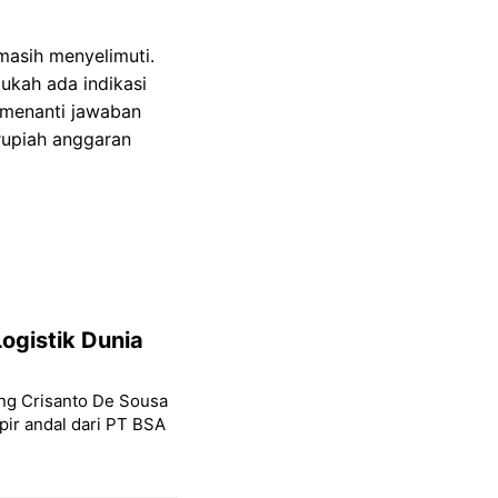
 masih menyelimuti.
aukah ada indikasi
k menanti jawaban
rupiah anggaran
ogistik Dunia
ang Crisanto De Sousa
ir andal dari PT BSA