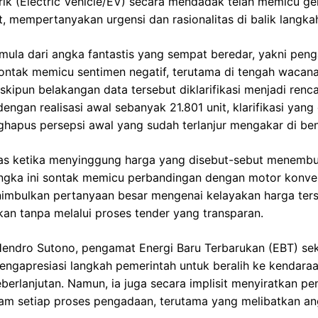
strik (Electric Vehicle/EV) secara mendadak telah memicu 
, mempertanyakan urgensi dan rasionalitas di balik langkah
mula dari angka fantastis yang sempat beredar, yakni pen
ni sontak memicu sentimen negatif, terutama di tengah waca
kipun belakangan data tersebut diklarifikasi menjadi ren
dengan realisasi awal sebanyak 21.801 unit, klarifikasi yan
ghapus persepsi awal yang sudah terlanjur mengakar di be
s ketika menyinggung harga yang disebut-sebut menembu
 Angka ini sontak memicu perbandingan dengan motor konve
nimbulkan pertanyaan besar mengenai kelayakan harga terse
kan tanpa melalui proses tender yang transparan.
Hendro Sutono, pengamat Energi Baru Terbarukan (EBT) sek
ngapresiasi langkah pemerintah untuk beralih ke kendaraan
rlanjutan. Namun, ia juga secara implisit menyiratkan pe
alam setiap proses pengadaan, terutama yang melibatkan a