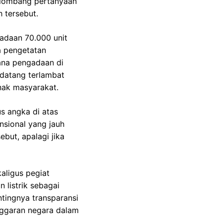
gelombang pertanyaan
 tersebut.
gadaan 70.000 unit
na pengetatan
cana pengadaan di
g datang terlambat
nak masyarakat.
s angka di atas
nsional yang jauh
but, apalagi jika
aligus pegiat
 listrik sebagai
ntingnya transparansi
nggaran negara dalam