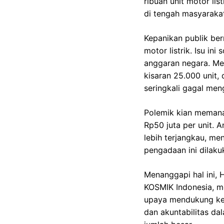
ribuan unit motor li
di tengah masyarakat
Kepanikan publik ber
motor listrik. Isu i
anggaran negara. Mes
kisaran 25.000 unit, 
seringkali gagal men
Polemik kian memana
Rp50 juta per unit.
lebih terjangkau, me
pengadaan ini dilaku
Menanggapi hal ini, 
KOSMIK Indonesia, me
upaya mendukung kebe
dan akuntabilitas d