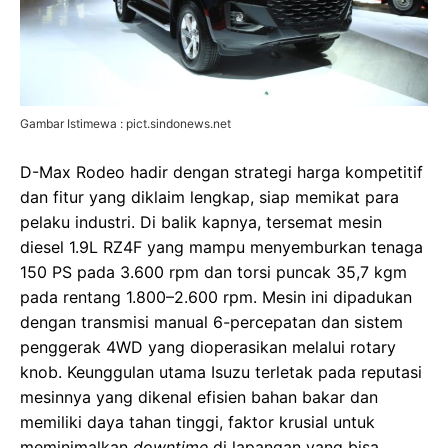
Gambar Istimewa : pict.sindonews.net
D-Max Rodeo hadir dengan strategi harga kompetitif
dan fitur yang diklaim lengkap, siap memikat para
pelaku industri. Di balik kapnya, tersemat mesin
diesel 1.9L RZ4F yang mampu menyemburkan tenaga
150 PS pada 3.600 rpm dan torsi puncak 35,7 kgm
pada rentang 1.800–2.600 rpm. Mesin ini dipadukan
dengan transmisi manual 6-percepatan dan sistem
penggerak 4WD yang dioperasikan melalui rotary
knob. Keunggulan utama Isuzu terletak pada reputasi
mesinnya yang dikenal efisien bahan bakar dan
memiliki daya tahan tinggi, faktor krusial untuk
meminimalkan
downtime
di lapangan yang bisa