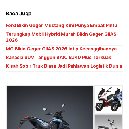
Baca Juga
Ford Bikin Geger Mustang Kini Punya Empat Pintu
Terungkap Mobil Hybrid Murah Bikin Geger GIIAS
2026
MG Bikin Geger GIIAS 2026 Intip Kecanggihannya
Rahasia SUV Tangguh BAIC BJ40 Plus Terkuak
Kisah Sopir Truk Biasa Jadi Pahlawan Logistik Dunia