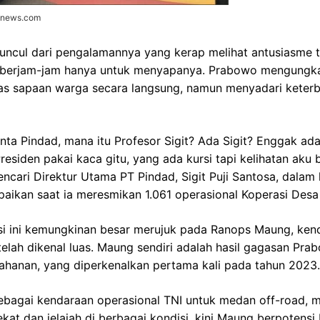
donews.com
muncul dari pengalamannya yang kerap melihat antusiasme 
 berjam-jam hanya untuk menyapanya. Prabowo mengungk
s sapaan warga secara langsung, namun menyadari keterba
minta Pindad, mana itu Profesor Sigit? Ada Sigit? Enggak ad
esiden pakai kaca gitu, yang ada kursi tapi kelihatan aku ber
cari Direktur Utama PT Pindad, Sigit Puji Santosa, dalam
paikan saat ia meresmikan 1.061 operasional Koperasi Desa
i ini kemungkinan besar merujuk pada Ranops Maung, kenda
elah dikenal luas. Maung sendiri adalah hasil gagasan Pra
ahanan, yang diperkenalkan pertama kali pada tahun 2023.
ebagai kendaraan operasional TNI untuk medan off-road, 
kat dan jelajah di berbagai kondisi, kini Maung berpotensi