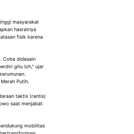
tinggi masyarakat
apkan hasratnya
tasan fisik karena
a. Coba didesain
diri gitu loh," ujar
 kerumunan.
 Merah Putih.
raan taktis (rantis)
bowo saat menjabat
mendukung mobilitas
 bertransformasi