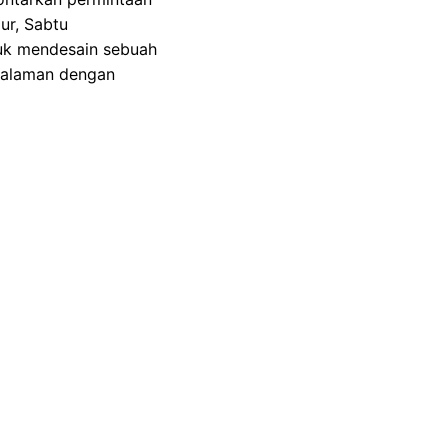
ur, Sabtu
tuk mendesain sebuah
salaman dengan