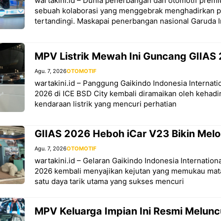
wartakini.id – Dunia penerbangan dan otomotif premi
sebuah kolaborasi yang menggebrak menghadirkan 
tertandingi. Maskapai penerbangan nasional Garuda 
MPV Listrik Mewah Ini Guncang GIIAS
Agu. 7, 2026
OTOMOTIF
wartakini.id – Panggung Gaikindo Indonesia Internat
2026 di ICE BSD City kembali diramaikan oleh kehadi
kendaraan listrik yang mencuri perhatian
GIIAS 2026 Heboh iCar V23 Bikin Mel
Agu. 7, 2026
OTOMOTIF
wartakini.id – Gelaran Gaikindo Indonesia Internatio
2026 kembali menyajikan kejutan yang memukau mat
satu daya tarik utama yang sukses mencuri
MPV Keluarga Impian Ini Resmi Melunc