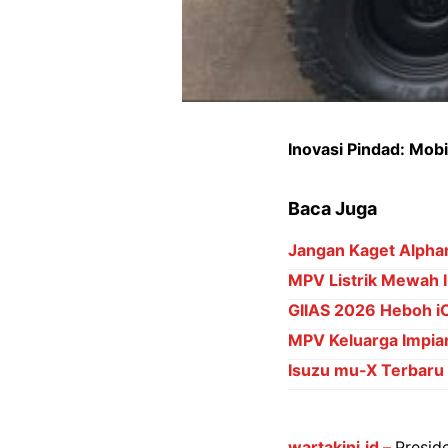
Inovasi Pindad: Mob
Baca Juga
Jangan Kaget Alpha
MPV Listrik Mewah 
GIIAS 2026 Heboh i
MPV Keluarga Impian
Isuzu mu-X Terbaru
wartakini.id –
Presid