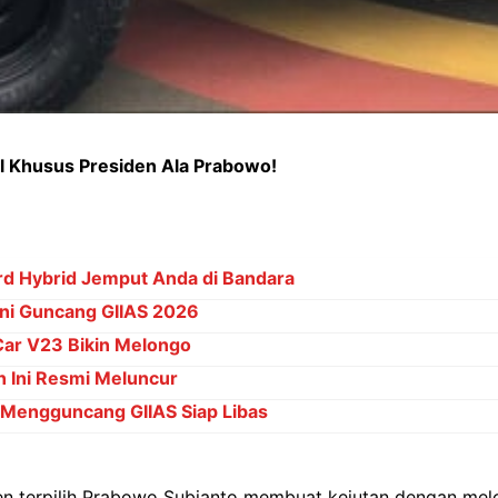
il Khusus Presiden Ala Prabowo!
rd Hybrid Jemput Anda di Bandara
Ini Guncang GIIAS 2026
Car V23 Bikin Melongo
 Ini Resmi Meluncur
 Mengguncang GIIAS Siap Libas
en terpilih Prabowo Subianto membuat kejutan dengan mel