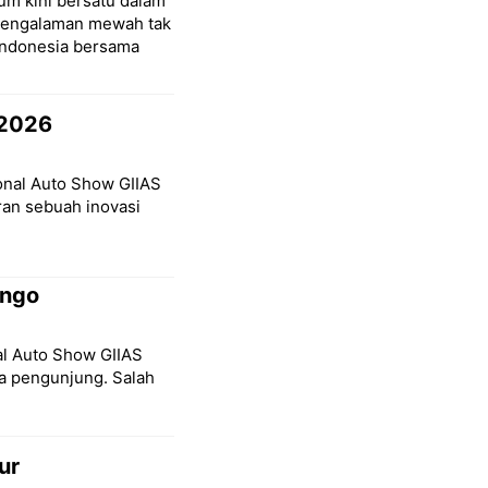
um kini bersatu dalam
pengalaman mewah tak
Indonesia bersama
 2026
ional Auto Show GIIAS
ran sebuah inovasi
ongo
nal Auto Show GIIAS
a pengunjung. Salah
ur