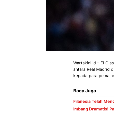
Wartakini.id – El Cla
antara Real Madrid d
kepada para pemainn
Baca Juga
Filanesia Telah Men
Imbang Dramatis! Pal