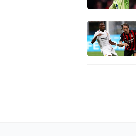
OLAHRAGA
Yamal Le
Panaskan