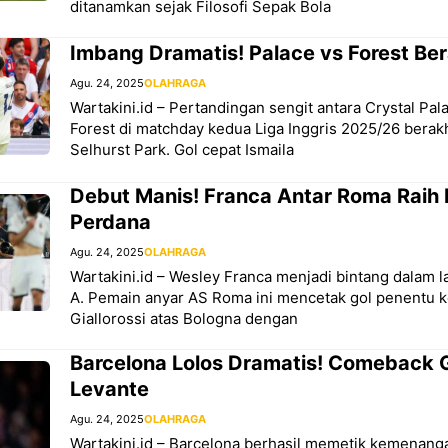
ditanamkan sejak Filosofi Sepak Bola
Imbang Dramatis! Palace vs Forest Ber
Agu. 24, 2025
OLAHRAGA
Wartakini.id – Pertandingan sengit antara Crystal Pa
Forest di matchday kedua Liga Inggris 2025/26 berakh
Selhurst Park. Gol cepat Ismaila
Debut Manis! Franca Antar Roma Rai
Perdana
Agu. 24, 2025
OLAHRAGA
Wartakini.id – Wesley Franca menjadi bintang dalam l
A. Pemain anyar AS Roma ini mencetak gol penentu
Giallorossi atas Bologna dengan
Barcelona Lolos Dramatis! Comeback G
Levante
Agu. 24, 2025
OLAHRAGA
Wartakini.id – Barcelona berhasil memetik kemenanga