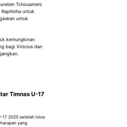
urelien Tchouameni
t Raphinha untuk
ugaskan untuk
ick kemungkinan
g bagi Vinicius dan
egangkan.
ntar Timnas U-17
-17 2025 setelah lolos
ri harapan yang