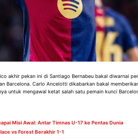
sico akhir pekan ini di Santiago Bernabeu bakal diwarnai pe
an Barcelona. Carlo Ancelotti dikabarkan bakal memberikan
ya untuk mengawal ketat salah satu pemain kunci Barcelo
capai Misi Awal: Antar Timnas U-17 ke Pentas Dunia
ace vs Forest Berakhir 1-1