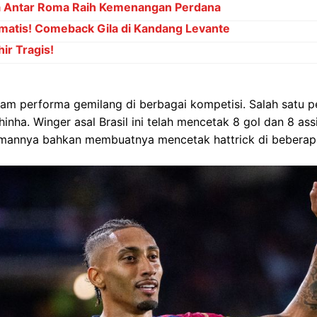
a Antar Roma Raih Kemenangan Perdana
matis! Comeback Gila di Kandang Levante
ir Tragis!
am performa gemilang di berbagai kompetisi. Salah satu p
nha. Winger asal Brasil ini telah mencetak 8 gol dan 8 assi
amannya bahkan membuatnya mencetak hattrick di beberapa