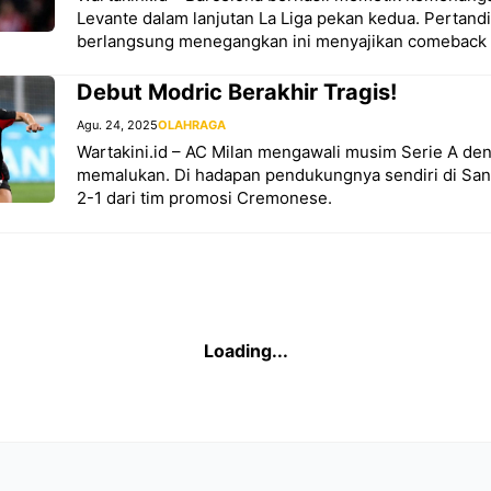
Levante dalam lanjutan La Liga pekan kedua. Pertand
berlangsung menegangkan ini menyajikan comeback 
Debut Modric Berakhir Tragis!
Agu. 24, 2025
OLAHRAGA
Wartakini.id – AC Milan mengawali musim Serie A de
memalukan. Di hadapan pendukungnya sendiri di San 
2-1 dari tim promosi Cremonese.
bih Berbakat dari Vini? A
 El Clasico!