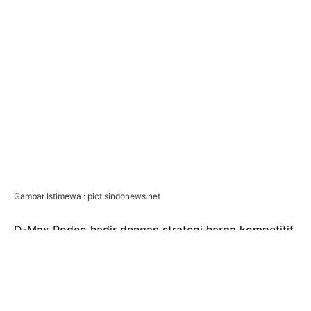
Gambar Istimewa : pict.sindonews.net
D-Max Rodeo hadir dengan strategi harga kompetitif
dan fitur yang diklaim lengkap, siap memikat para
pelaku industri. Di balik kapnya, tersemat mesin
diesel 1.9L RZ4F yang mampu menyemburkan tenaga
150 PS pada 3.600 rpm dan torsi puncak 35,7 kgm