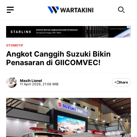
Langsung
ke
isi
OTOMOTIF
Angkot Canggih Suzuki Bikin
Penasaran di GIICOMVEC!
Masih Lionel
Share
11 April 2026, 21:06 WIB