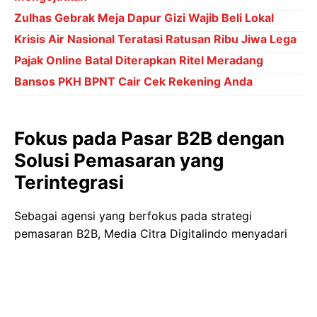
Zulhas Gebrak Meja Dapur Gizi Wajib Beli Lokal
Krisis Air Nasional Teratasi Ratusan Ribu Jiwa Lega
Pajak Online Batal Diterapkan Ritel Meradang
Bansos PKH BPNT Cair Cek Rekening Anda
Fokus pada Pasar B2B dengan
Solusi Pemasaran yang
Terintegrasi
Sebagai agensi yang berfokus pada strategi
pemasaran B2B, Media Citra Digitalindo menyadari
pentingnya digitalisasi untuk mempercepat
pertumbuhan industri di Indonesia. Dengan layanan
seperti manajemen media sosial, iklan digital, dan
optimisasi mesin pencari (SEO), perusahaan ini siap