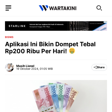
Langsung
ke
isi
BISNIS
Aplikasi Ini Bikin Dompet Tebal
Rp200 Ribu Per Hari!
Masih Lionel
Share
19 Oktober 2024, 01:05 WIB