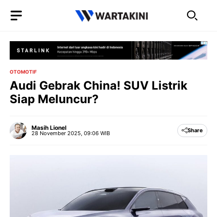
Langsung
ke
isi
OTOMOTIF
Audi Gebrak China! SUV Listrik
Siap Meluncur?
Masih Lionel
Share
28 November 2025, 09:06 WIB