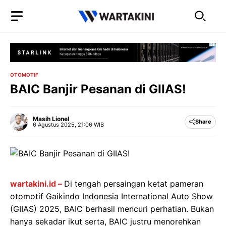
Langsung
ke
isi
OTOMOTIF
BAIC Banjir Pesanan di GIIAS!
Masih Lionel
Share
6 Agustus 2025, 21:06 WIB
wartakini.id –
Di tengah persaingan ketat pameran
otomotif Gaikindo Indonesia International Auto Show
(GIIAS) 2025, BAIC berhasil mencuri perhatian. Bukan
hanya sekadar ikut serta, BAIC justru menorehkan