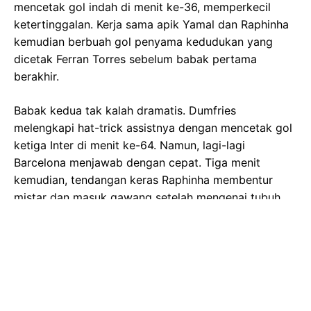
mencetak gol indah di menit ke-36, memperkecil
ketertinggalan. Kerja sama apik Yamal dan Raphinha
kemudian berbuah gol penyama kedudukan yang
dicetak Ferran Torres sebelum babak pertama
berakhir.
Babak kedua tak kalah dramatis. Dumfries
melengkapi hat-trick assistnya dengan mencetak gol
ketiga Inter di menit ke-64. Namun, lagi-lagi
Barcelona menjawab dengan cepat. Tiga menit
kemudian, tendangan keras Raphinha membentur
mistar dan masuk gawang setelah mengenai tubuh
kiper Yann Sommer. UEFA mencatatnya sebagai gol
bunuh diri Sommer, membuat skor kembali imbang 3-
3.
Kedua tim masih memiliki beberapa peluang emas di
sisa waktu, termasuk peluang Yamal yang membentur