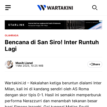
Langsung
ke
isi
OLAHRAGA
Bencana di San Siro! Inter Runtuh
Lagi
Masih Lionel
Share
1 Mei 2025, 10:25 WIB
Wartakini.id – Kekalahan ketiga beruntun dialami Inter
Milan, kali ini di kandang sendiri oleh AS Roma
dengan skor tipis 0-1. Hasil ini semakin memperburuk
performa Nerazzurri dan menambah tekanan besar
bagi Simone Inzaghi. Gol tunggal Matias Soulé