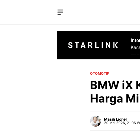
Langsung
ke
isi
OTOMOTIF
BMW iX K
Harga Mi
Masih Lionel
20 Mei 2026, 21:06 W