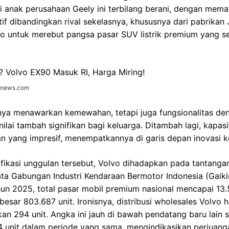
i anak perusahaan Geely ini terbilang berani, dengan mem
tif dibandingkan rival sekelasnya, khususnya dari pabrikan 
o untuk merebut pangsa pasar SUV listrik premium yang se
donews.com
nya menawarkan kemewahan, tetapi juga fungsionalitas den
ilai tambah signifikan bagi keluarga. Ditambah lagi, kapasi
n yang impresif, menempatkannya di garis depan inovasi ke
ifikasi unggulan tersebut, Volvo dihadapkan pada tantangan
ata Gabungan Industri Kendaraan Bermotor Indonesia (Gaik
n 2025, total pasar mobil premium nasional mencapai 13.54
besar 803.687 unit. Ironisnya, distribusi wholesales Volvo
n 294 unit. Angka ini jauh di bawah pendatang baru lain 
4 unit dalam periode yang sama, mengindikasikan perjuang