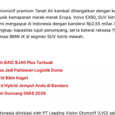
otomotif premium Tanah Air kembali dihangatkan dengan k
sik kemapanan merek-merek Eropa. Volvo EX90, SUV listrik
mi mengaspal di Indonesia dengan banderol Rp2,55 miliar. 
kap: kapasitas tujuh penumpang, serta baterai raksasa 11
nasi BMW iX di segmen SUV listrik mewah.
h BAIC BJ40 Plus Terkuak
sa Jadi Pahlawan Logistik Dunia
rid Bikin Kaget
rd Hybrid Jemput Anda di Bandara
Ini Guncang GIIAS 2026
donesia diinisiasi oleh PT Leading Vision Otomotif (LVO) 