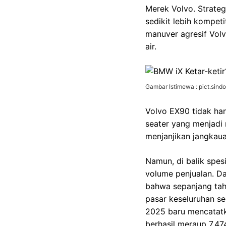
Merek Volvo. Strateg
sedikit lebih kompeti
manuver agresif Volv
air.
Gambar Istimewa : pict.sin
Volvo EX90 tidak ha
seater yang menjadi n
menjanjikan jangkaua
Namun, di balik spes
volume penjualan. D
bahwa sepanjang tahu
pasar keseluruhan se
2025 baru mencatatka
berhasil meraup 7.47