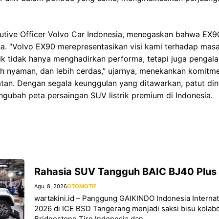
ecutive Officer Volvo Car Indonesia, menegaskan bahwa EX
asa. “Volvo EX90 merepresentasikan visi kami terhadap masa
rik tidak hanya menghadirkan performa, tetapi juga penga
ih nyaman, dan lebih cerdas,” ujarnya, menekankan komitm
atan. Dengan segala keunggulan yang ditawarkan, patut di
gubah peta persaingan SUV listrik premium di Indonesia.
Rahasia SUV Tangguh BAIC BJ40 Plus
Agu. 8, 2026
OTOMOTIF
wartakini.id – Panggung GAIKINDO Indonesia Interna
2026 di ICE BSD Tangerang menjadi saksi bisu kolabo
Bridgestone Tire Indonesia dan