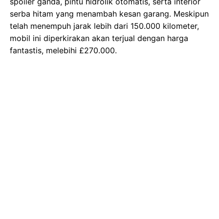
spoiler ganda, pintu hidrolik otomatis, serta interior
serba hitam yang menambah kesan garang. Meskipun
telah menempuh jarak lebih dari 150.000 kilometer,
mobil ini diperkirakan akan terjual dengan harga
fantastis, melebihi £270.000.
Gambar Istimewa : pict.sindonews.net
Kehadiran Batmobile dalam lelang ini tentu saja