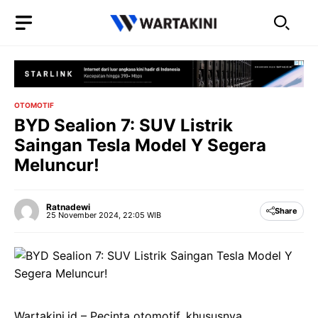
Langsung
ke
isi
OTOMOTIF
BYD Sealion 7: SUV Listrik
Saingan Tesla Model Y Segera
Meluncur!
Ratnadewi
Share
25 November 2024, 22:05 WIB
Wartakini.id – Pecinta otomotif, khususnya