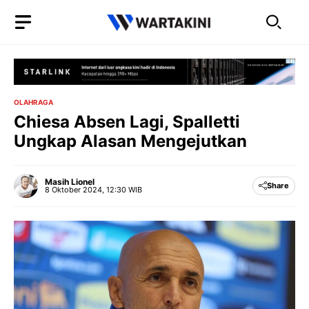
Langsung
ke
isi
OLAHRAGA
Chiesa Absen Lagi, Spalletti
Ungkap Alasan Mengejutkan
Masih Lionel
Share
8 Oktober 2024, 12:30 WIB