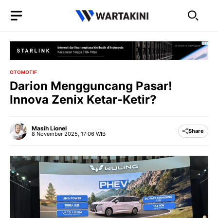
Langsung
ke
isi
OTOMOTIF
Darion Mengguncang Pasar!
Innova Zenix Ketar-Ketir?
Masih Lionel
Share
8 November 2025, 17:06 WIB