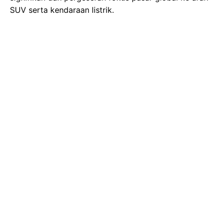
SUV serta kendaraan listrik.
Gambar Istimewa : pict.sindonews.net
Keputusan berani ini diinterpretasikan sebagai