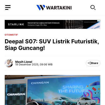
Langsung
ke
isi
OTOMOTIF
Deepal S07: SUV Listrik Futuristik,
Siap Guncang!
Masih Lionel
Share
19 Desember 2025, 09:06 WIB