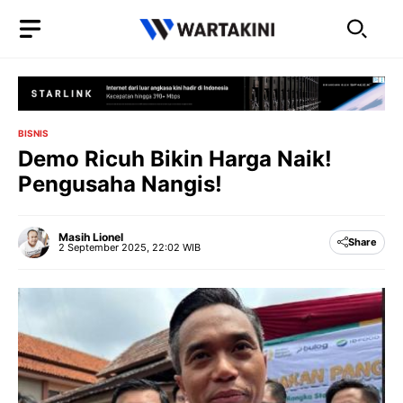
Langsung
ke
isi
BISNIS
Demo Ricuh Bikin Harga Naik!
Pengusaha Nangis!
Masih Lionel
Share
2 September 2025, 22:02 WIB