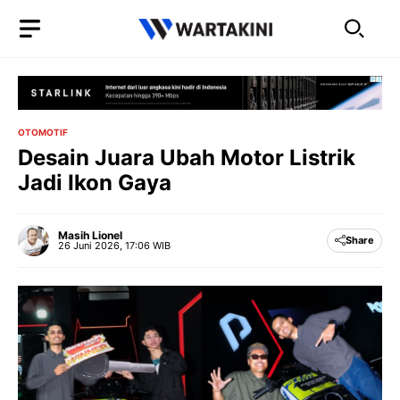
Langsung
ke
isi
OTOMOTIF
Desain Juara Ubah Motor Listrik
Jadi Ikon Gaya
Masih Lionel
Share
26 Juni 2026, 17:06 WIB