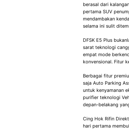
berasal dari kalangan
pertama SUV penump
mendambakan kendara
selama ini sulit dit
DFSK E5 Plus bukanla
sarat teknologi cang
empat mode berkendar
konvensional. Fitur
Berbagai fitur premi
saja Auto Parking As
untuk kenyamanan eks
purifier teknologi V
depan-belakang yang
Cing Hok Rifin Direk
hari pertama membuk