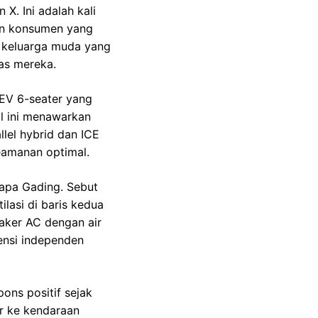
X. Ini adalah kali
en konsumen yang
n keluarga muda yang
as mereka.
HEV 6-seater yang
il ini menawarkan
lel hybrid dan ICE
eamanan optimal.
lapa Gading. Sebut
lasi di baris kedua
aker AC dengan air
ensi independen
ons positif sejak
r ke kendaraan