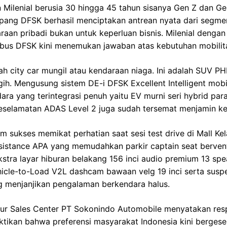
 Milenial berusia 30 hingga 45 tahun sisanya Gen Z dan Gen 
ang DFSK berhasil menciptakan antrean nyata dari segm
an pribadi bukan untuk keperluan bisnis. Milenial denga
embus DFSK kini menemukan jawaban atas kebutuhan mobilit
h city car mungil atau kendaraan niaga. Ini adalah SUV P
gih. Mengusung sistem DE-i DFSK Excellent Intelligent mob
a yang terintegrasi penuh yaitu EV murni seri hybrid paral
 keselamatan ADAS Level 2 juga sudah tersemat menjamin k
um sukses memikat perhatian saat sesi test drive di Mall Ke
sistance APA yang memudahkan parkir captain seat berventi
tra layar hiburan belakang 156 inci audio premium 13 spe
ehicle-to-Load V2L dashcam bawaan velg 19 inci serta susp
 menjanjikan pengalaman berkendara halus.
tur Sales Center PT Sokonindo Automobile menyatakan resp
tikan bahwa preferensi masyarakat Indonesia kini bergese