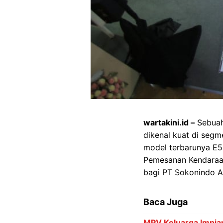
wartakini.id –
Sebuah 
dikenal kuat di segm
model terbarunya E5
Pemesanan Kendaraan
bagi PT Sokonindo A
Baca Juga
MPV Keluarga Impian