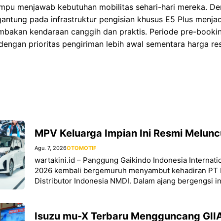
ampu menjawab kebutuhan mobilitas sehari-hari mereka. Den
gantung pada infrastruktur pengisian khusus E5 Plus menjadi
mbakan kendaraan canggih dan praktis. Periode pre-booki
dengan prioritas pengiriman lebih awal sementara harga re
MPV Keluarga Impian Ini Resmi Melunc
Agu. 7, 2026
OTOMOTIF
wartakini.id – Panggung Gaikindo Indonesia Internat
2026 kembali bergemuruh menyambut kehadiran PT 
Distributor Indonesia NMDI. Dalam ajang bergengsi in
Isuzu mu-X Terbaru Mengguncang GIIA