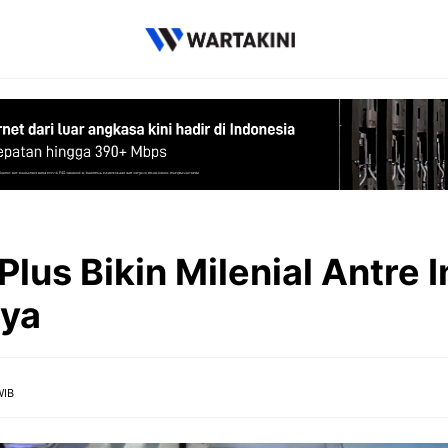
lus Bikin Milenial Antre I
nya
WIB