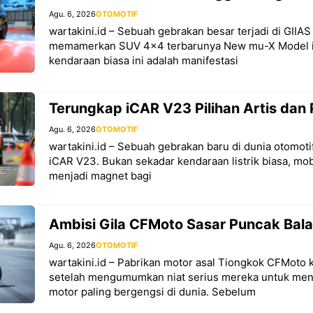
Agu. 6, 2026
OTOMOTIF
wartakini.id – Sebuah gebrakan besar terjadi di GIIA
memamerkan SUV 4×4 terbarunya New mu-X Model i
kendaraan biasa ini adalah manifestasi
Terungkap iCAR V23 Pilihan Artis dan 
Agu. 6, 2026
OTOMOTIF
wartakini.id – Sebuah gebrakan baru di dunia otomotif
iCAR V23. Bukan sekadar kendaraan listrik biasa, mob
menjadi magnet bagi
Ambisi Gila CFMoto Sasar Puncak Bal
Agu. 6, 2026
OTOMOTIF
wartakini.id – Pabrikan motor asal Tiongkok CFMoto k
setelah mengumumkan niat serius mereka untuk me
motor paling bergengsi di dunia. Sebelum