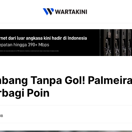
bang Tanpa Gol! Palmeir
rbagi Poin
IB