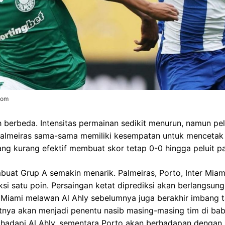
com
 berbeda. Intensitas permainan sedikit menurun, namun pel
almeiras sama-sama memiliki kesempatan untuk mencetak g
ang kurang efektif membuat skor tetap 0-0 hingga peluit p
buat Grup A semakin menarik. Palmeiras, Porto, Inter Miami
 satu poin. Persaingan ketat diprediksi akan berlangsung 
 Miami melawan Al Ahly sebelumnya juga berakhir imbang t
tnya akan menjadi penentu nasib masing-masing tim di bab
hadapi Al Ahly, sementara Porto akan berhadapan dengan 