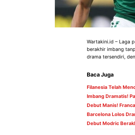
Wartakini.id – Laga 
berakhir imbang tanp
drama tersendiri, de
Baca Juga
Filanesia Telah Men
Imbang Dramatis! Pal
Debut Manis! Franc
Barcelona Lolos Dra
Debut Modric Berakh