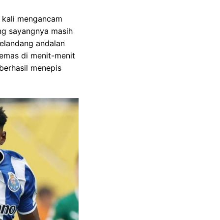
a kali mengancam
ng sayangnya masih
 gelandang andalan
 emas di menit-menit
berhasil menepis