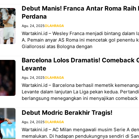
Debut Manis! Franca Antar Roma Rai
Perdana
Agu. 24, 2025
OLAHRAGA
Wartakini.id – Wesley Franca menjadi bintang dalam l
A. Pemain anyar AS Roma ini mencetak gol penentu
Giallorossi atas Bologna dengan
Barcelona Lolos Dramatis! Comeback G
Levante
Agu. 24, 2025
OLAHRAGA
Wartakini.id – Barcelona berhasil memetik kemenanga
Levante dalam lanjutan La Liga pekan kedua. Pertand
berlangsung menegangkan ini menyajikan comeback 
Debut Modric Berakhir Tragis!
Agu. 24, 2025
OLAHRAGA
Wartakini.id – AC Milan mengawali musim Serie A de
memalukan. Di hadapan pendukungnya sendiri di San 