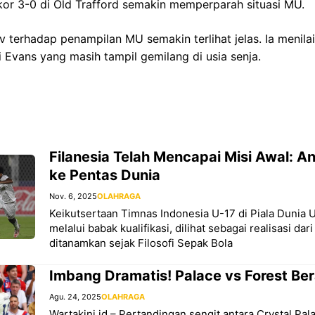
or 3-0 di Old Trafford semakin memperparah situasi MU.
terhadap penampilan MU semakin terlihat jelas. Ia menila
i Evans yang masih tampil gemilang di usia senja.
Filanesia Telah Mencapai Misi Awal: A
ke Pentas Dunia
Nov. 6, 2025
OLAHRAGA
Keikutsertaan Timnas Indonesia U-17 di Piala Dunia U
melalui babak kualifikasi, dilihat sebagai realisasi da
ditanamkan sejak Filosofi Sepak Bola
Imbang Dramatis! Palace vs Forest Ber
Agu. 24, 2025
OLAHRAGA
Wartakini.id – Pertandingan sengit antara Crystal Pa