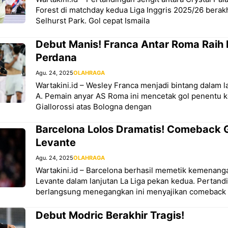
Forest di matchday kedua Liga Inggris 2025/26 berakh
Selhurst Park. Gol cepat Ismaila
Debut Manis! Franca Antar Roma Rai
Perdana
Agu. 24, 2025
OLAHRAGA
Wartakini.id – Wesley Franca menjadi bintang dalam l
A. Pemain anyar AS Roma ini mencetak gol penentu
Giallorossi atas Bologna dengan
Barcelona Lolos Dramatis! Comeback G
Levante
Agu. 24, 2025
OLAHRAGA
Wartakini.id – Barcelona berhasil memetik kemenanga
Levante dalam lanjutan La Liga pekan kedua. Pertand
berlangsung menegangkan ini menyajikan comeback 
Debut Modric Berakhir Tragis!