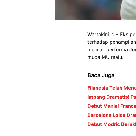
Wartakini.id – Eks p
terhadap penampilan 
menilai, performa J
muda MU malu.
Baca Juga
Filanesia Telah Men
Imbang Dramatis! Pal
Debut Manis! Franc
Barcelona Lolos Dra
Debut Modric Berakh