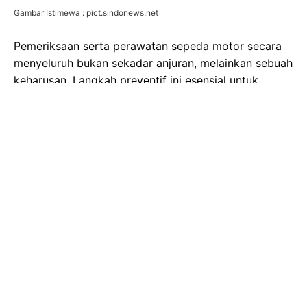
Gambar Istimewa : pict.sindonews.net
Pemeriksaan serta perawatan sepeda motor secara
menyeluruh bukan sekadar anjuran, melainkan sebuah
keharusan. Langkah preventif ini esensial untuk
menjaga keamanan pengendara, kenyamanan
sepanjang perjalanan, serta performa optimal
kendaraan, terutama saat menempuh rute panjang.
Mengabaikan persiapan ini bisa berujung pada
kendala tak terduga yang tentu saja akan
mengganggu momen Lebaran Anda.
Menyadari pentingnya aspek ini, Manager Public
Relation, YRA & Community, PT Yamaha Indonesia
Motor Mfg., Rifki Maulana, menegaskan komitmen
pihaknya. "Dukungan tersebut tidak hanya kami
hadirkan melalui jaringan bengkel dan pos jaga,
tetapi juga melalui edukasi mengenai pentingnya