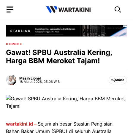
Langsung
ke
isi
OTOMOTIF
Gawat! SPBU Australia Kering,
Harga BBM Meroket Tajam!
Masih Lionel
Share
18 Maret 2026, 05:06 WIB
wartakini.id –
Sejumlah besar Stasiun Pengisian
Bahan Bakar Umum (SPBU) di seluruh Australia