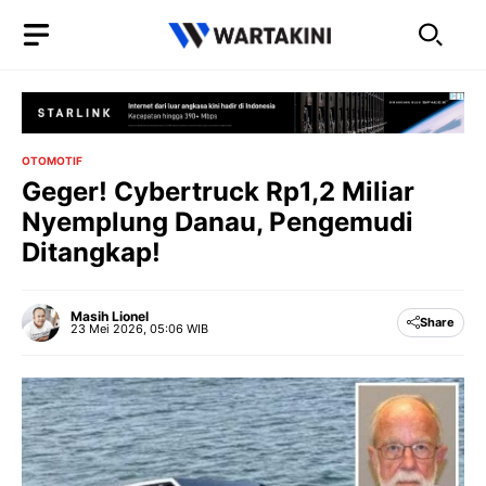
Langsung
ke
isi
OTOMOTIF
Geger! Cybertruck Rp1,2 Miliar
Nyemplung Danau, Pengemudi
Ditangkap!
Masih Lionel
Share
23 Mei 2026, 05:06 WIB