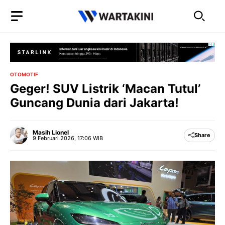
Langsung
ke
isi
OTOMOTIF
Geger! SUV Listrik ‘Macan Tutul’
Guncang Dunia dari Jakarta!
Masih Lionel
Share
9 Februari 2026, 17:06 WIB