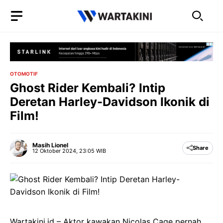
Langsung
ke
isi
OTOMOTIF
Ghost Rider Kembali? Intip
Deretan Harley-Davidson Ikonik di
Film!
Masih Lionel
Share
12 Oktober 2024, 23:05 WIB
Wartakini.id – Aktor kawakan Nicolas Cage pernah