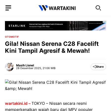
Langsung
ke
isi
OTOMOTIF
Gila! Nissan Serena C28 Facelift
Kini Tampil Agresif & Mewah!
Masih Lionel
Share
28 Desember 2025, 21:06 WIB
wartakini.id –
TOKYO – Nissan secara resmi
memperkenalkan wajah baru dari MPV populer