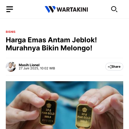
Langsung
ke
isi
BISNIS
Harga Emas Antam Jeblok!
Murahnya Bikin Melongo!
Masih Lionel
Share
27 Juni 2025, 10:02 WIB