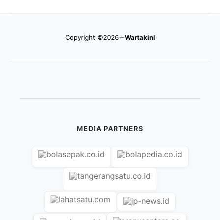
wartakini.id –
Pameran otomotif GAIKINDO Indonesia
International Auto Show (GIIAS) 2025 di ICE BSD
City, Tangerang, segera berakhir. Jelang penutupan 3
Agustus 2025, antusiasme pengunjung semakin
membuncah. Agar kunjunganmu lancar dan
menyenangkan, wartakini.id merangkum 5 persiapan
penting yang wajib kamu lakukan: