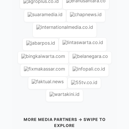
Baca Juga
Isuzu mu-X Terbaru Mengguncang GIIAS Siap Libas
Terungkap iCAR V23 Pilihan Artis dan Pebisnis
Ambisi Gila CFMoto Sasar Puncak Balap
Mobil Bensin Tapi Listrik yang Gerak Kok Bisa
Bom Waktu di Jalan Raya Terkuak di GIIAS