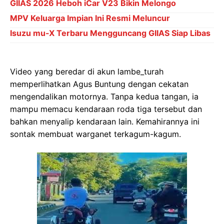
GIIAS 2026 Heboh iCar V23 Bikin Melongo
MPV Keluarga Impian Ini Resmi Meluncur
Isuzu mu-X Terbaru Mengguncang GIIAS Siap Libas
Video yang beredar di akun lambe_turah
memperlihatkan Agus Buntung dengan cekatan
mengendalikan motornya. Tanpa kedua tangan, ia
mampu memacu kendaraan roda tiga tersebut dan
bahkan menyalip kendaraan lain. Kemahirannya ini
sontak membuat warganet terkagum-kagum.