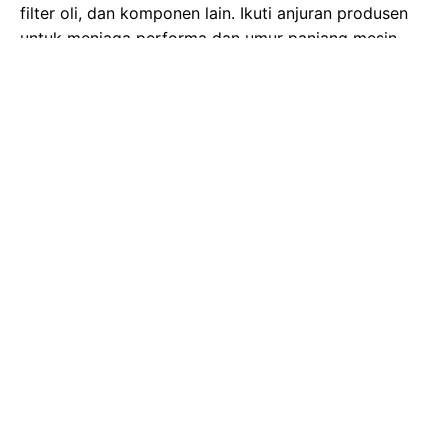
filter oli, dan komponen lain. Ikuti anjuran produsen
untuk menjaga performa dan umur panjang mesin.
Gambar Istimewa : pict.sindonews.net
Selain menjaga mesin tetap prima, mengganti oli
secara berkala juga memastikan mesin tetap bersih.
Gesekan antar komponen mesin menghasilkan
kotoran, dan oli yang berkualitas menjaga kebersihan