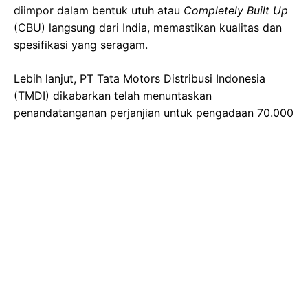
diimpor dalam bentuk utuh atau
Completely Built Up
(CBU) langsung dari India, memastikan kualitas dan
spesifikasi yang seragam.
Lebih lanjut, PT Tata Motors Distribusi Indonesia
(TMDI) dikabarkan telah menuntaskan
penandatanganan perjanjian untuk pengadaan 70.000
unit kendaraan tersebut. Armada baru ini nantinya
akan menjadi tulang punggung bagi berbagai
aktivitas pertanian dan logistik di kawasan pedesaan.
Fungsinya mencakup mulai dari memfasilitasi
transportasi hasil panen dari lahan ke pasar, hingga
mendukung pergerakan barang esensial lainnya di
seluruh pelosok Indonesia, demi terciptanya efisiensi
dan pemerataan ekonomi di tingkat desa.