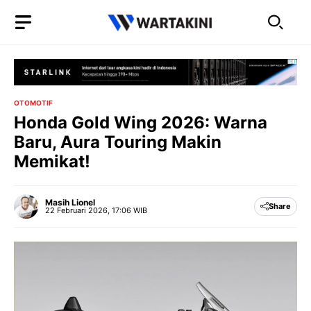
Langsung
ke
isi
OTOMOTIF
Honda Gold Wing 2026: Warna
Baru, Aura Touring Makin
Memikat!
Masih Lionel
Share
22 Februari 2026, 17:06 WIB