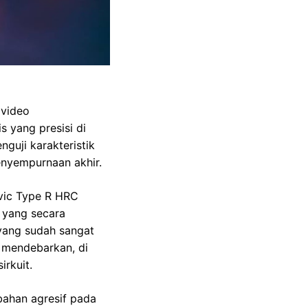
 video
 yang presisi di
guji karakteristik
enyempurnaan akhir.
vic Type R HRC
n yang secara
 yang sudah sangat
 mendebarkan, di
irkuit.
bahan agresif pada