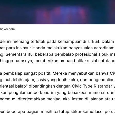
donews.com
del ini memang terletak pada kemampuan di sirkuit. Dalam
at para insinyur Honda melakukan penyesuaian aerodinamis
ng. Sementara itu, beberapa pembalap profesional sibuk men
 hingga batasnya, memberikan umpan balik krusial untuk p
ra pembalap sangat positif. Mereka menyebutkan bahwa Ci
g jauh lebih tajam, sasis yang lebih kaku, dan pengendalia
rorientasi balap" dibandingkan dengan Civic Type R standar
jikan pengalaman berkendara yang benar-benar imersif dan
gemudi diterjemahkan menjadi aksi instan di jalanan atau s
pun beberapa bagian masih tertutup stiker kamuflase, peru