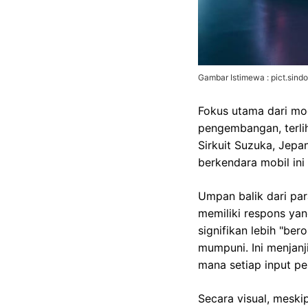
Gambar Istimewa : pict.sin
Fokus utama dari mo
pengembangan, terlih
Sirkuit Suzuka, Jepa
berkendara mobil ini
Umpan balik dari pa
memiliki respons yan
signifikan lebih "be
mumpuni. Ini menjan
mana setiap input pen
Secara visual, meski