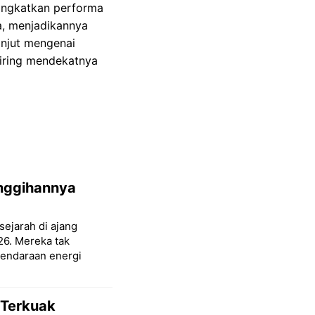
ningkatkan performa
a, menjadikannya
lanjut mengenai
eiring mendekatnya
anggihannya
sejarah di ajang
26. Mereka tak
endaraan energi
 Terkuak