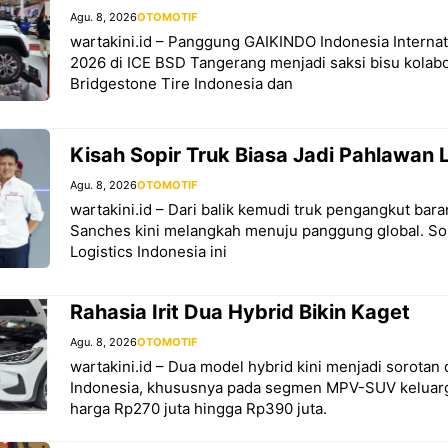
Agu. 8, 2026
OTOMOTIF
wartakini.id – Panggung GAIKINDO Indonesia Interna
2026 di ICE BSD Tangerang menjadi saksi bisu kolabo
Bridgestone Tire Indonesia dan
Kisah Sopir Truk Biasa Jadi Pahlawan L
Agu. 8, 2026
OTOMOTIF
wartakini.id – Dari balik kemudi truk pengangkut bar
Sanches kini melangkah menuju panggung global. Sop
Logistics Indonesia ini
Rahasia Irit Dua Hybrid Bikin Kaget
Agu. 8, 2026
OTOMOTIF
wartakini.id – Dua model hybrid kini menjadi sorotan 
Indonesia, khususnya pada segmen MPV-SUV keluarg
harga Rp270 juta hingga Rp390 juta.