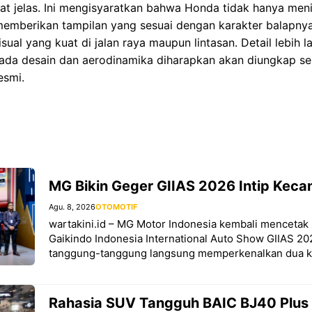
ihat jelas. Ini mengisyaratkan bahwa Honda tidak hanya me
a memberikan tampilan yang sesuai dengan karakter balapny
ual yang kuat di jalan raya maupun lintasan. Detail lebih 
pada desain dan aerodinamika diharapkan akan diungkap s
esmi.
MG Bikin Geger GIIAS 2026 Intip Kec
Agu. 8, 2026
OTOMOTIF
wartakini.id – MG Motor Indonesia kembali mencetak 
Gaikindo Indonesia International Auto Show GIIAS 20
tanggung-tanggung langsung memperkenalkan dua k
Rahasia SUV Tangguh BAIC BJ40 Plus