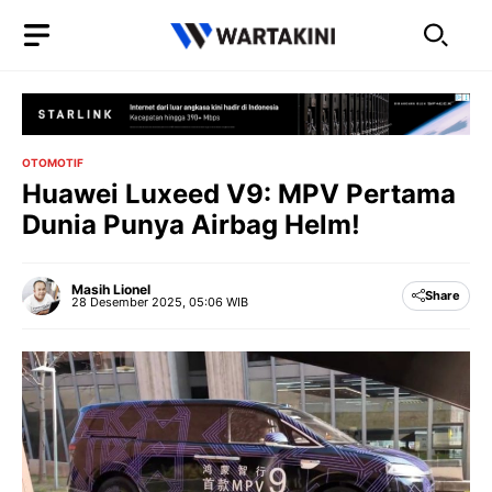
Langsung
ke
isi
OTOMOTIF
Huawei Luxeed V9: MPV Pertama
Dunia Punya Airbag Helm!
Masih Lionel
Share
28 Desember 2025, 05:06 WIB