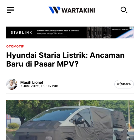
Langsung
ke
isi
OTOMOTIF
Hyundai Staria Listrik: Ancaman
Baru di Pasar MPV?
Masih Lionel
Share
7 Juni 2025, 09:06 WIB