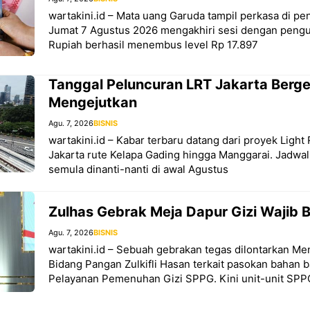
wartakini.id – Mata uang Garuda tampil perkasa di 
Jumat 7 Agustus 2026 mengakhiri sesi dengan pengua
Rupiah berhasil menembus level Rp 17.897
Tanggal Peluncuran LRT Jakarta Berg
Mengejutkan
Agu. 7, 2026
BISNIS
wartakini.id – Kabar terbaru datang dari proyek Light 
Jakarta rute Kelapa Gading hingga Manggarai. Jadwa
semula dinanti-nanti di awal Agustus
Zulhas Gebrak Meja Dapur Gizi Wajib B
Agu. 7, 2026
BISNIS
wartakini.id – Sebuah gebrakan tegas dilontarkan Men
Bidang Pangan Zulkifli Hasan terkait pasokan bahan 
Pelayanan Pemenuhan Gizi SPPG. Kini unit-unit SPP