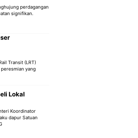
penghujung perdagangan
tan signifikan.
eser
Rail Transit (LRT)
l peresmian yang
eli Lokal
teri Koordinator
baku dapur Satuan
G