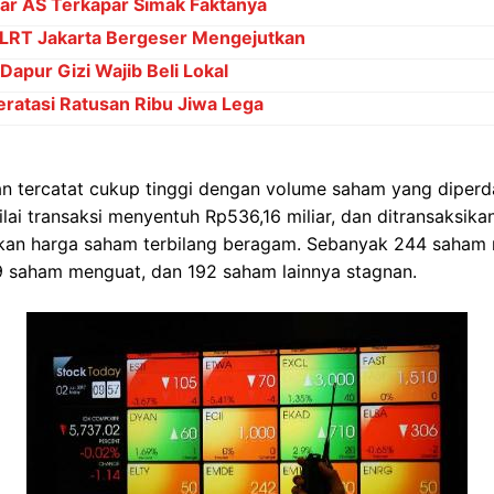
ar AS Terkapar Simak Faktanya
 LRT Jakarta Bergeser Mengejutkan
apur Gizi Wajib Beli Lokal
Teratasi Ratusan Ribu Jiwa Lega
an tercatat cukup tinggi dengan volume saham yang dipe
ilai transaksi menyentuh Rp536,16 miliar, dan ditransaksik
akan harga saham terbilang beragam. Sebanyak 244 saham
9 saham menguat, dan 192 saham lainnya stagnan.