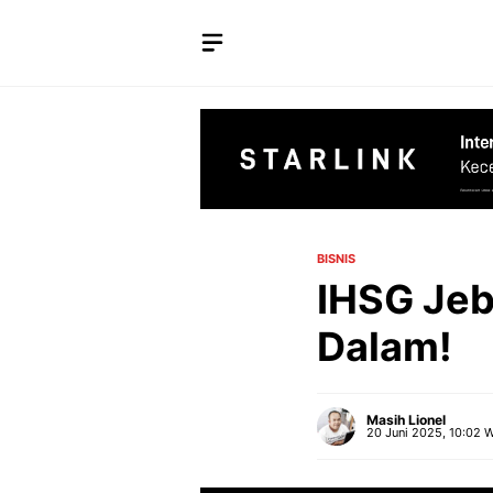
Langsung
ke
isi
BISNIS
IHSG Jeb
Dalam!
Masih Lionel
20 Juni 2025, 10:02 