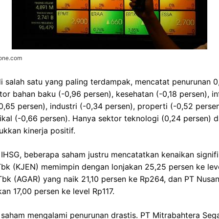
zone.com
i salah satu yang paling terdampak, mencatat penurunan 0,
ktor bahan baku (-0,96 persen), kesehatan (-0,18 persen), in
,65 persen), industri (-0,34 persen), properti (-0,52 persen)
ikal (-0,66 persen). Hanya sektor teknologi (0,24 persen) d
kkan kinerja positif.
IHSG, beberapa saham justru mencatatkan kenaikan signifi
bk (KJEN) memimpin dengan lonjakan 25,25 persen ke level
 Tbk (AGAR) yang naik 21,10 persen ke Rp264, dan PT Nusa
an 17,00 persen ke level Rp117.
 saham mengalami penurunan drastis. PT Mitrabahtera Sega