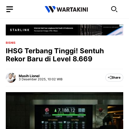
Langsung
ke
isi
BISNIS
IHSG Terbang Tinggi! Sentuh
Rekor Baru di Level 8.669
Masih Lionel
Share
3 Desember 2025, 10:02 WIB