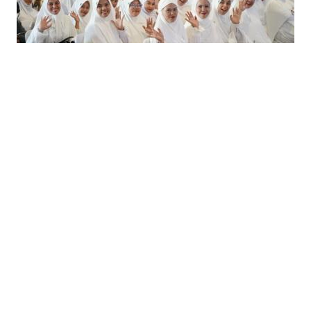
Gambar Istimewa : img.okezone.com
Sebelumnya, PNM juga telah secara konsisten
memberikan penghargaan serupa kepada ribuan
karyawan dengan memberangkatkan mereka ke
berbagai destinasi menarik, mulai dari destinasi
domestik seperti Lombok, Bali, Yogyakarta, hingga
mancanegara seperti Thailand dan Eropa. Hal ini
menunjukkan komitmen PNM dalam menghargai
kinerja dan dedikasi karyawan sebagai aset berharga
perusahaan.