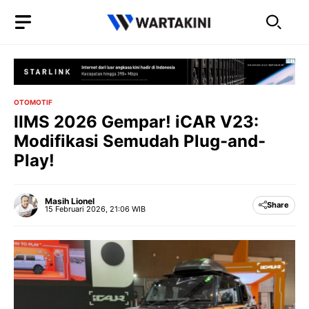
Langsung
ke
isi
OTOMOTIF
IIMS 2026 Gempar! iCAR V23:
Modifikasi Semudah Plug-and-
Play!
Masih Lionel
Share
15 Februari 2026, 21:06 WIB