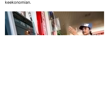
keekonomian.
Gambar Istimewa : img.okezone.com
Roberth MV Dumatubun Corporate Secretary
Pertamina Patra Niaga menegaskan bahwa
penyesuaian harga BBM non-subsidi ini sejalan