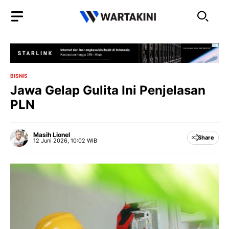
Langsung
ke
isi
BISNIS
Jawa Gelap Gulita Ini Penjelasan
PLN
Masih Lionel
Share
12 Juni 2026, 10:02 WIB