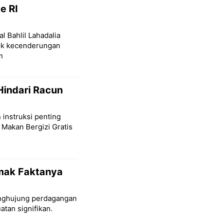
e RI
l Bahlil Lahadalia
lik kecenderungan
m
Hindari Racun
 instruksi penting
 Makan Bergizi Gratis
imak Faktanya
penghujung perdagangan
tan signifikan.