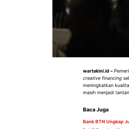
wartakini.id –
Pemeri
creative financing
seb
meningkatkan kualita
masih menjadi tanta
Baca Juga
Bank BTN Ungkap Ju