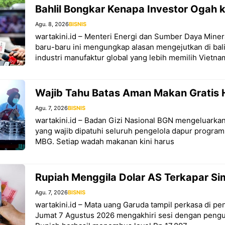
Bahlil Bongkar Kenapa Investor Ogah k
Agu. 8, 2026
BISNIS
wartakini.id – Menteri Energi dan Sumber Daya Minera
baru-baru ini mengungkap alasan mengejutkan di ba
industri manufaktur global yang lebih memilih Vietna
Wajib Tahu Batas Aman Makan Gratis 
Agu. 7, 2026
BISNIS
wartakini.id – Badan Gizi Nasional BGN mengeluarkan
yang wajib dipatuhi seluruh pengelola dapur program
MBG. Setiap wadah makanan kini harus
Rupiah Menggila Dolar AS Terkapar S
Agu. 7, 2026
BISNIS
wartakini.id – Mata uang Garuda tampil perkasa di 
Jumat 7 Agustus 2026 mengakhiri sesi dengan pengua