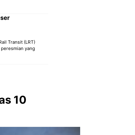
eser
Rail Transit (LRT)
l peresmian yang
as 10