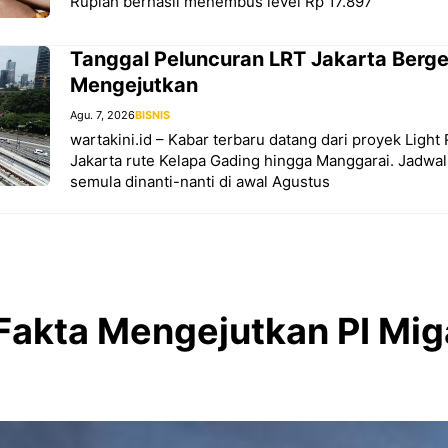
Rupiah berhasil menembus level Rp 17.897
Tanggal Peluncuran LRT Jakarta Berg
Mengejutkan
Agu. 7, 2026
BISNIS
wartakini.id – Kabar terbaru datang dari proyek Light 
Jakarta rute Kelapa Gading hingga Manggarai. Jadwa
semula dinanti-nanti di awal Agustus
Fakta Mengejutkan PI Mig