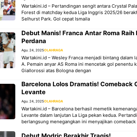
Wartakini.id – Pertandingan sengit antara Crystal Pa
Forest di matchday kedua Liga Inggris 2025/26 berakh
Selhurst Park. Gol cepat Ismaila
Debut Manis! Franca Antar Roma Rai
Perdana
Agu. 24, 2025
OLAHRAGA
Wartakini.id – Wesley Franca menjadi bintang dalam l
A. Pemain anyar AS Roma ini mencetak gol penentu
Giallorossi atas Bologna dengan
Barcelona Lolos Dramatis! Comeback G
Levante
Agu. 24, 2025
OLAHRAGA
Wartakini.id – Barcelona berhasil memetik kemenanga
Levante dalam lanjutan La Liga pekan kedua. Pertand
berlangsung menegangkan ini menyajikan comeback 
Debut Modric Berakhir Tragis!