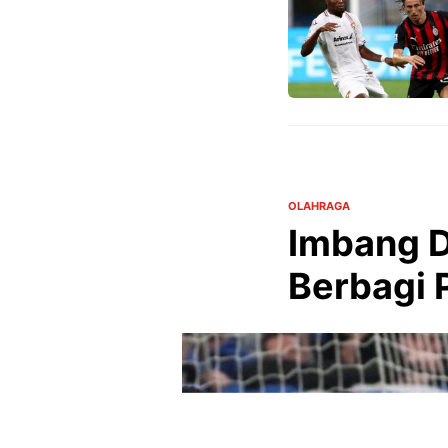
OLAHRAGA
Imbang D
Berbagi 