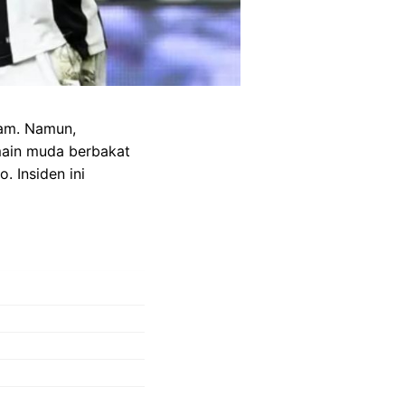
lam. Namun,
main muda berbakat
. Insiden ini