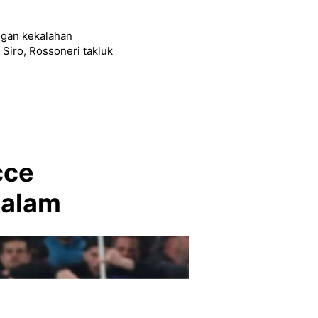
ngan kekalahan
Siro, Rossoneri takluk
cce
dalam