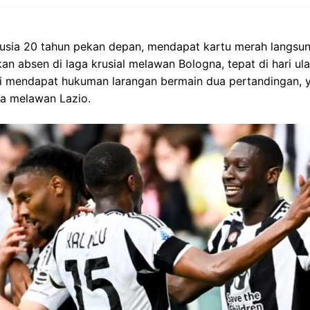
rusia 20 tahun pekan depan, mendapat kartu merah langsung
n absen di laga krusial melawan Bologna, tepat di hari ul
si mendapat hukuman larangan bermain dua pertandingan, y
a melawan Lazio.