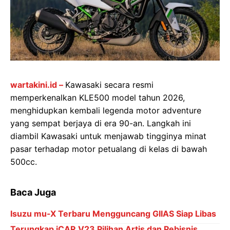
wartakini.id –
Kawasaki secara resmi
memperkenalkan KLE500 model tahun 2026,
menghidupkan kembali legenda motor adventure
yang sempat berjaya di era 90-an. Langkah ini
diambil Kawasaki untuk menjawab tingginya minat
pasar terhadap motor petualang di kelas di bawah
500cc.
Baca Juga
Isuzu mu-X Terbaru Mengguncang GIIAS Siap Libas
Terungkap iCAR V23 Pilihan Artis dan Pebisnis