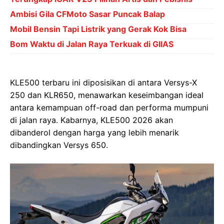
Ambisi Gila CFMoto Sasar Puncak Balap
Mobil Bensin Tapi Listrik yang Gerak Kok Bisa
Bom Waktu di Jalan Raya Terkuak di GIIAS
KLE500 terbaru ini diposisikan di antara Versys-X
250 dan KLR650, menawarkan keseimbangan ideal
antara kemampuan off-road dan performa mumpuni
di jalan raya. Kabarnya, KLE500 2026 akan
dibanderol dengan harga yang lebih menarik
dibandingkan Versys 650.