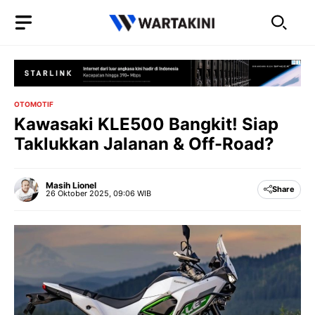
Langsung
ke
isi
OTOMOTIF
Kawasaki KLE500 Bangkit! Siap
Taklukkan Jalanan & Off-Road?
Masih Lionel
Share
26 Oktober 2025, 09:06 WIB