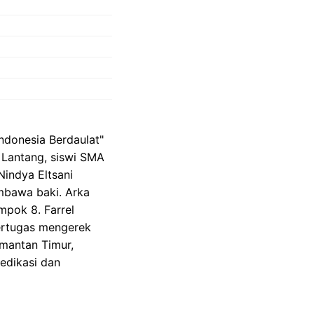
ndonesia Berdaulat"
 Lantang, siswi SMA
indya Eltsani
mbawa baki. Arka
mpok 8. Farrel
ertugas mengerek
imantan Timur,
edikasi dan