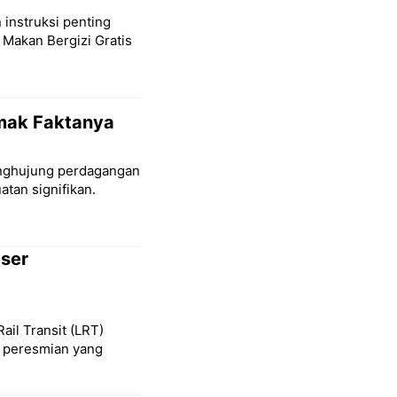
 instruksi penting
 Makan Bergizi Gratis
imak Faktanya
penghujung perdagangan
tan signifikan.
eser
Rail Transit (LRT)
l peresmian yang