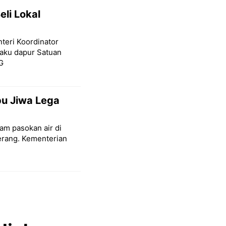
eli Lokal
teri Koordinator
baku dapur Satuan
G
ibu Jiwa Lega
am pasokan air di
terang. Kementerian