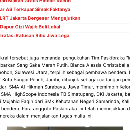
an Makan Gratis Hindari Racun
ar AS Terkapar Simak Faktanya
 LRT Jakarta Bergeser Mengejutkan
apur Gizi Wajib Beli Lokal
Teratasi Ratusan Ribu Jiwa Lega
sakral tersebut juga menandai pengukuhan Tim Paskibraka "I
arkan Sang Saka Merah Putih. Bianca Alessia Christabella
hon, Sulawesi Utara, terpilih sebagai pembawa bendera. N
Kota Sungai Penuh, Jambi, ditunjuk sebagai cadangan pe
r dari SMA Al Hikmah Surabaya, Jawa Timur, memimpin Kelo
i SMA HighScope Indonesia TB Simatupang, DKI Jakarta, b
i Mujahid Faqih dari SMK Kehutanan Negeri Samarinda, Kal
bendera. Para anggota Paskibraka ini telah menunjukkan d
ereka dalam menjalankan tugas mulia ini.