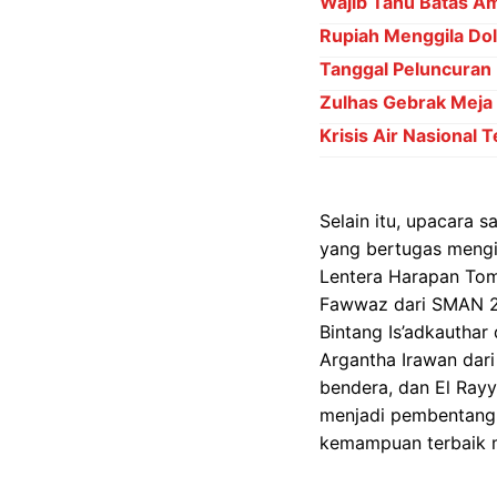
Wajib Tahu Batas Am
Rupiah Menggila Dol
Tanggal Peluncuran
Zulhas Gebrak Meja D
Krisis Air Nasional 
Selain itu, upacara 
yang bertugas mengib
Lentera Harapan Tomo
Fawwaz dari SMAN 2 
Bintang Is’adkautha
Argantha Irawan dar
bendera, dan El Rayy
menjadi pembentang 
kemampuan terbaik m