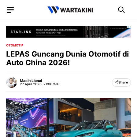
Langsung
ke
isi
OTOMOTIF
LEPAS Guncang Dunia Otomotif di
Auto China 2026!
Masih Lionel
Share
27 April 2026, 21:06 WIB