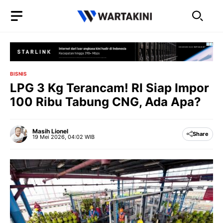
Langsung
ke
isi
BISNIS
LPG 3 Kg Terancam! RI Siap Impor
100 Ribu Tabung CNG, Ada Apa?
Masih Lionel
Share
19 Mei 2026, 04:02 WIB