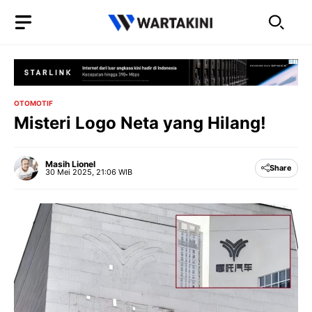
Langsung
ke
isi
OTOMOTIF
Misteri Logo Neta yang Hilang!
Masih Lionel
Share
30 Mei 2025, 21:06 WIB