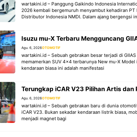
wartakini.id – Panggung Gaikindo Indonesia Internat
2026 kembali bergemuruh menyambut kehadiran PT 
Distributor Indonesia NMDI. Dalam ajang bergengsi in
Isuzu mu-X Terbaru Mengguncang GIIA
Agu. 6, 2026
OTOMOTIF
wartakini.id – Sebuah gebrakan besar terjadi di GIIA
memamerkan SUV 4×4 terbarunya New mu-X Model i
kendaraan biasa ini adalah manifestasi
Terungkap iCAR V23 Pilihan Artis dan 
Agu. 6, 2026
OTOMOTIF
wartakini.id – Sebuah gebrakan baru di dunia otomotif
iCAR V23. Bukan sekadar kendaraan listrik biasa, mob
menjadi magnet bagi