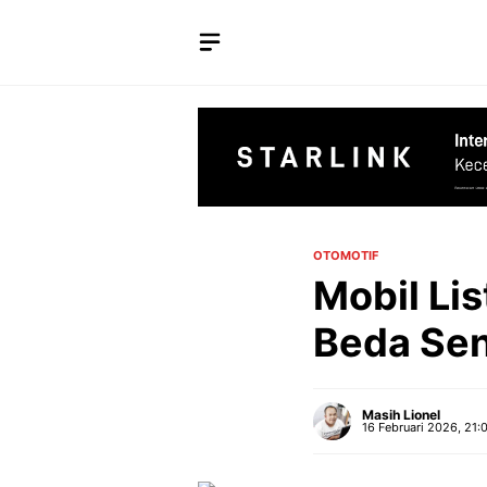
Langsung
ke
isi
OTOMOTIF
Mobil Lis
Beda Sen
Masih Lionel
16 Februari 2026, 21: