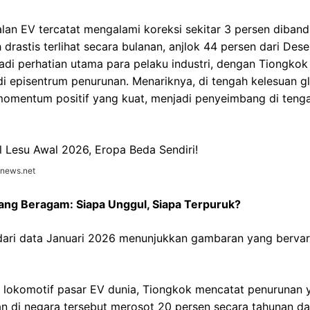
alan EV tercatat mengalami koreksi sekitar 3 persen diban
 drastis terlihat secara bulanan, anjlok 44 persen dari De
adi perhatian utama para pelaku industri, dengan Tiongkok
i episentrum penurunan. Menariknya, di tengah kelesuan gl
momentum positif yang kuat, menjadi penyeimbang di teng
onews.net
ang Beragam: Siapa Unggul, Siapa Terpuruk?
 dari data Januari 2026 menunjukkan gambaran yang bervari
lokomotif pasar EV dunia, Tiongkok mencatat penurunan 
n di negara tersebut merosot 20 persen secara tahunan da