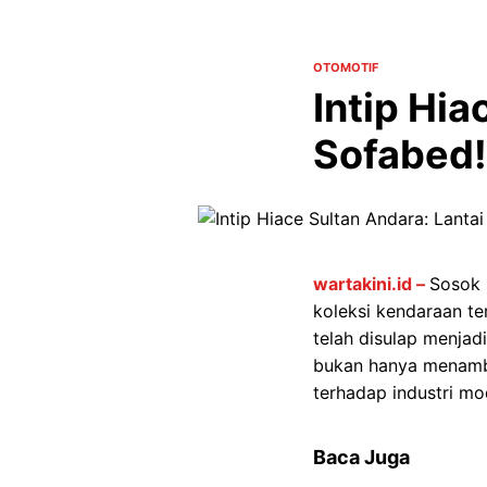
OTOMOTIF
Intip Hi
Sofabed!
wartakini.id –
Sosok 
koleksi kendaraan te
telah disulap menjad
bukan hanya menambah
terhadap industri mo
Baca Juga