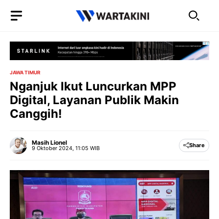
Langsung
ke
isi
JAWA TIMUR
Nganjuk Ikut Luncurkan MPP
Digital, Layanan Publik Makin
Canggih!
Masih Lionel
Share
9 Oktober 2024, 11:05 WIB