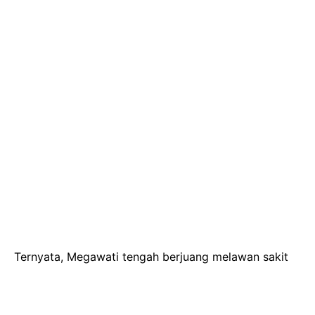
Ternyata, Megawati tengah berjuang melawan sakit
flu usai melakukan kunjungan kerja ke Rusia dan
Uzbekistan. "Seperti kita lihat kemarin pada saat Ibu
Mega hadir di dalam promosi doktor saya, beliau pun