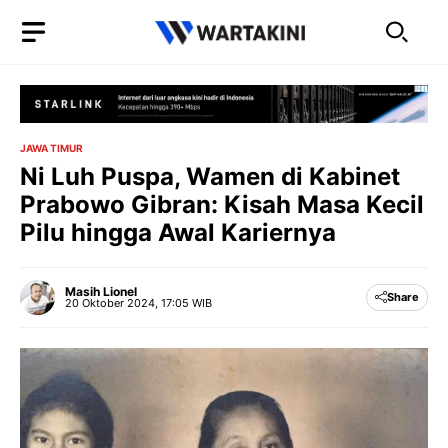
Langsung
ke
isi
JAWA TIMUR
Ni Luh Puspa, Wamen di Kabinet
Prabowo Gibran: Kisah Masa Kecil
Pilu hingga Awal Kariernya
Masih Lionel
Share
20 Oktober 2024, 17:05 WIB