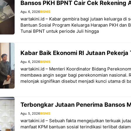
Bansos PKH BPNT Cair Cek Rekening 
Agu. 6, 2026
BISNIS
wartakini.id – Kabar gembira bagi jutaan keluarga di 
Bantuan Sosial Program Keluarga Harapan PKH dan 
Tunai BPNT untuk periode Juli hingga
Kabar Baik Ekonomi RI Jutaan Pekerja
Agu. 6, 2026
BISNIS
wartakini.id – Menteri Koordinator Bidang Perekonom
membawa angin segar bagi perekonomian nasional. Re
melonjak signifikan disebut menjadi kunci utama di ba
Terbongkar Jutaan Penerima Bansos Ma
Agu. 5, 2026
BISNIS
wartakini.id – Sebuah fakta mengejutkan terkuak jut
manfaat KPM bantuan sosial terindikasi terlibat dalam 