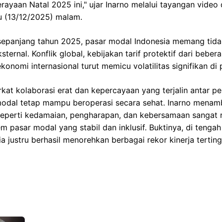
rayaan Natal 2025 ini," ujar Inarno melalui tayangan video 
u (13/12/2025) malam.
sepanjang tahun 2025, pasar modal Indonesia memang tidak
ernal. Konflik global, kebijakan tarif protektif dari beber
konomi internasional turut memicu volatilitas signifikan di
rkat kolaborasi erat dan kepercayaan yang terjalin antar 
modal tetap mampu beroperasi secara sehat. Inarno menam
l seperti kedamaian, pengharapan, dan kebersamaan sangat
pasar modal yang stabil dan inklusif. Buktinya, di tengah 
a justru berhasil menorehkan berbagai rekor kinerja terti