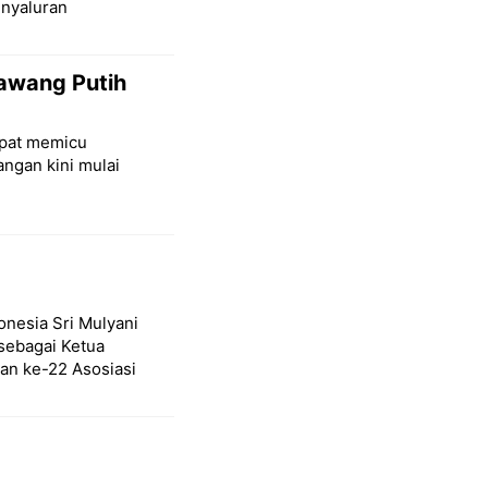
nyaluran
Bawang Putih
mpat memicu
angan kini mulai
onesia Sri Mulyani
sebagai Ketua
an ke-22 Asosiasi