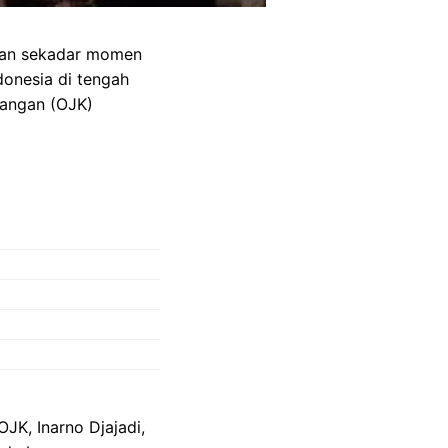
kan sekadar momen
donesia di tengah
uangan (OJK)
JK, Inarno Djajadi,